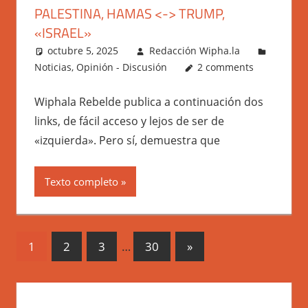
PALESTINA, HAMAS <-> TRUMP,
«ISRAEL»
octubre 5, 2025
Redacción Wipha.la
Noticias
,
Opinión - Discusión
2 comments
Wiphala Rebelde publica a continuación dos
links, de fácil acceso y lejos de ser de
«izquierda». Pero sí, demuestra que
Texto completo
Posts
Next
1
2
3
…
30
»
Posts
pagination