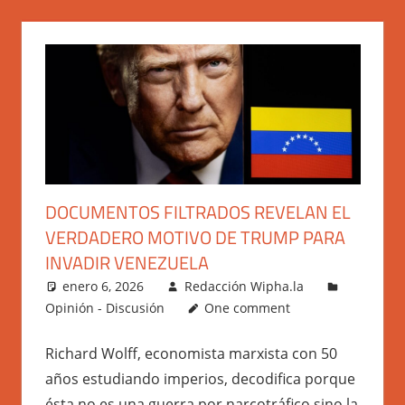
DOCUMENTOS FILTRADOS REVELAN EL
VERDADERO MOTIVO DE TRUMP PARA
INVADIR VENEZUELA
enero 6, 2026
Redacción Wipha.la
Opinión - Discusión
One comment
Richard Wolff, economista marxista con 50
años estudiando imperios, decodifica porque
ésta no es una guerra por narcotráfico sino la