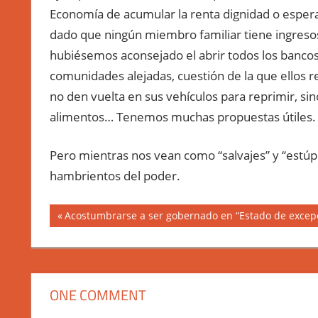
Economía de acumular la renta dignidad o esperar
dado que ningún miembro familiar tiene ingreso
hubiésemos aconsejado el abrir todos los banco
comunidades alejadas, cuestión de la que ellos re
no den vuelta en sus vehículos para reprimir, si
alimentos… Tenemos muchas propuestas útiles.
Pero mientras nos vean como “salvajes” y “estúpi
hambrientos del poder.
Navegación
Previous
Acostumbrarse a ser gobernado en “Estado de excep
Post:
de
entradas
ONE COMMENT