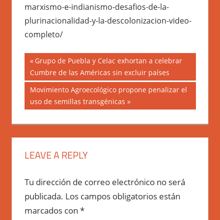
marxismo-e-indianismo-desafios-de-la-
plurinacionalidad-y-la-descolonizacion-video-
completo/
Navegación
Previous
Grupo de Puebla y Celac exhortan a celebrar
Post:
Cumbre de las Américas sin excluir países
de
Next
Movimiento Agroecológico propone penalizar el
entradas
Post:
uso de semillas transgénicas
LEAVE A REPLY
Tu dirección de correo electrónico no será
publicada.
Los campos obligatorios están
marcados con
*