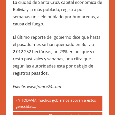
La ciudad de Santa Cruz, capital económica de
Bolivia y la más poblada, registra por
semanas un cielo nublado por humaredas, a
causa del fuego.
El último reporte del gobierno dice que hasta
el pasado mes se han quemado en Bolivia
2.012.252 hectáreas, un 23% en bosque y el
resto pastizales y sabanas, una cifra que
según las autoridades está por debajo de
registros pasados.
Fuente: www.france24.com
Navegación
Previous
Y TODAVÍA muchos gobiernos apoyan a estos
Post:
genocidas…
de