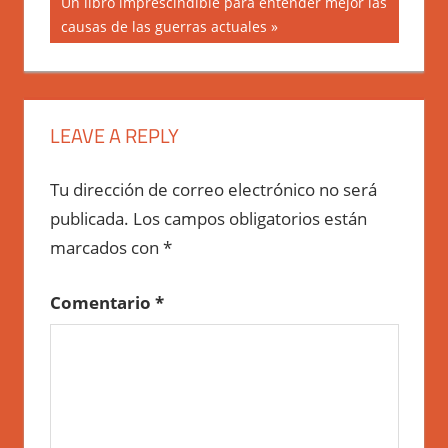
Next
Un libro imprescindible para entender mejor las
entradas
Post:
causas de las guerras actuales
LEAVE A REPLY
Tu dirección de correo electrónico no será
publicada.
Los campos obligatorios están
marcados con
*
Comentario
*