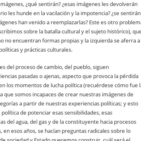
imágenes, ¿qué sentirán? ¿esas imágenes les devolverán
rio les hunde en la vacilación y la impotencia? ¿se sentirán
mágenes han venido a reemplazarlas? Este es otro problem
bimos sobre la batalla cultural y el sujeto histórico), qu
no no encuentran formas propias y la izquierda se aferra a
íticas y prácticas culturales.
es del proceso de cambio, del pueblo, siguen
encias pasadas o ajenas, aspecto que provoca la pérdida
tía en los momentos de lucha política (recuérdese cómo fue l
a que somos incapaces de crear nuestras imágenes de
gorías a partir de nuestras experiencias políticas; y esto
política de potenciar esas sensibilidades, esas
has del agua, del gas y de la constituyente hacia procesos
, en esos años, se hacían preguntas radicales sobre lo
de sociedad y Estado queremos construir, cuál será el