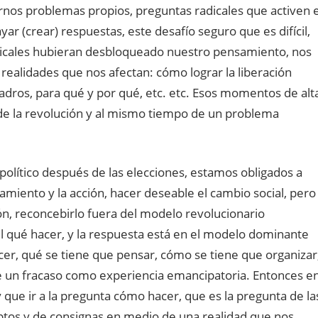
rnos problemas propios, preguntas radicales que activen e
r (crear) respuestas, este desafío seguro que es difícil,
dicales hubieran desbloqueado nuestro pensamiento, nos
s realidades que nos afectan: cómo lograr la liberación
adros, para qué y por qué, etc. etc. Esos momentos de alt
o de la revolución y al mismo tiempo de un problema
político después de las elecciones, estamos obligados a
amiento y la acción, hacer deseable el cambio social, pero
ón, reconcebirlo fuera del modelo revolucionario
l qué hacer, y la respuesta está en el modelo dominante
acer, qué se tiene que pensar, cómo se tiene que organizar
e un fracaso como experiencia emancipatoria. Entonces e
 que ir a la pregunta cómo hacer, que es la pregunta de la
os y de consignas en medio de una realidad que nos