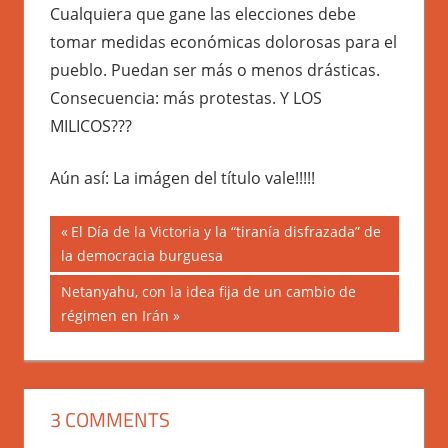
Cualquiera que gane las elecciones debe
tomar medidas económicas dolorosas para el
pueblo. Puedan ser más o menos drásticas.
Consecuencia: más protestas. Y LOS
MILICOS???
Aún así: La imágen del título vale!!!!!
Navegación
Previous
El Día de la Victoria y la “tiranía disfrazada” de
Post:
la democracia burguesa
de
Next
Netanyahu, con la idea fija de un cambio de
entradas
Post:
régimen en Irán
3 COMMENTS