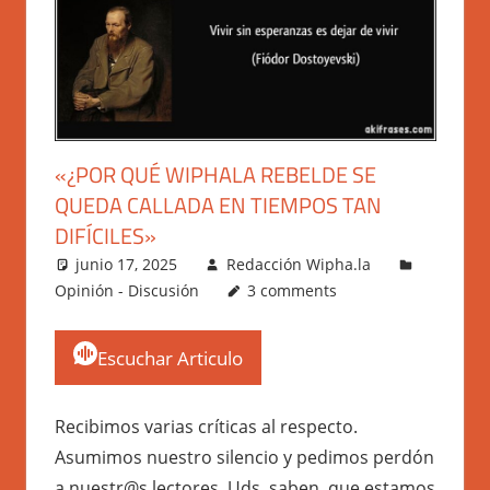
«¿POR QUÉ WIPHALA REBELDE SE
QUEDA CALLADA EN TIEMPOS TAN
DIFÍCILES»
junio 17, 2025
Redacción Wipha.la
Opinión - Discusión
3 comments
Escuchar Articulo
Recibimos varias críticas al respecto.
Asumimos nuestro silencio y pedimos perdón
a nuestr@s lectores. Uds. saben, que estamos